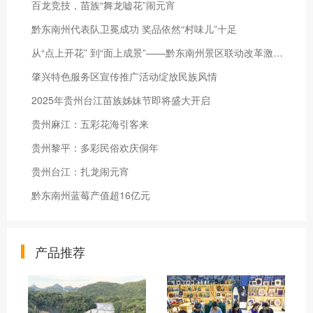
百龙竞技，苗族“舞龙嘘花”闹元宵
黔东南州代表队卫冕成功 奖品依然“村味儿”十足
从“点上开花” 到“面上成景”——黔东南州景区联动改革激活文旅融合新活力
肇兴特色服务区宣传推广活动绽放民族风情
2025年贵州台江苗族姊妹节即将盛大开启
贵州麻江：五彩花海引客来
贵州黎平：多彩民俗欢庆侗年
贵州台江：扎龙闹元宵
黔东南州蓝莓产值超16亿元
产品推荐