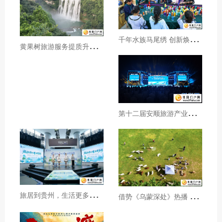
千
年水族马尾绣 创新焕发新生机
黄
果树旅游服务提质升级暖心护航游客行程
第
十二届安顺旅游产业发展大会开幕
旅
居到贵州，生活更多彩！贵旅集团2026年夏季产品推介会在沪举行
借
势《乌蒙深处》热播 黔西市推动影视流量变游客“留量”