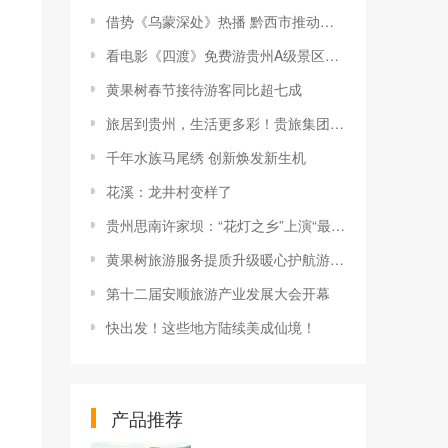
借势《乌蒙深处》热播 黔西市推动影视流量变游客“留量”
看电影《四渡》免费游贵州A级景区、领500元票根消费券
黄果树春节接待游客同比超七成
旅居到贵州，生活更多彩！贵旅集团2026年夏季产品推介会在沪举行
千年水族马尾绣 创新焕发新生机
花溪：龙井村变样了
贵州思南许家坝：“花灯之乡”上演“最炫民俗风”
黄果树旅游服务提质升级暖心护航游客行程
第十二届安顺旅游产业发展大会开幕
快出发！这些地方陆续美成仙境！
产品推荐