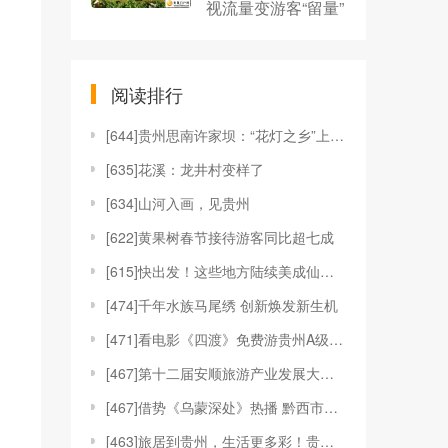
视流量变游客“留量”
阅读排行
[
644]贵州思南许家坝：“花灯之乡”上演“最炫民
[
635]花溪：龙井村变样了
[
634]山河入画，见贵州
[
622]黄果树春节接待游客同比超七成
[
615]快出发！这些地方陆续美成仙境！
[
474]千年水族马尾绣 创新焕发新生机
[
471]看电影《四渡》免费游贵州A级景区、领50
[
467]第十二届安顺旅游产业发展大会开幕
[
467]借势《乌蒙深处》热播 黔西市推动影视流量
[
463]旅居到贵州，生活更多彩！贵旅集团2026