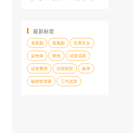
最新标签
龙凤胎
双胞胎
生男生女
染色体
卵泡
试管流程
试管费用
试管医院
验孕
输卵管堵塞
三代试管