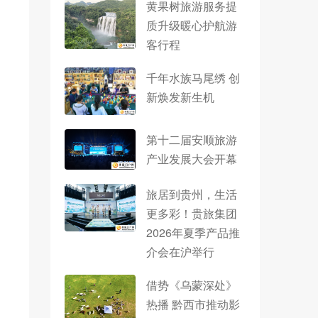
黄果树旅游服务提
质升级暖心护航游
客行程
千年水族马尾绣 创
新焕发新生机
第十二届安顺旅游
产业发展大会开幕
旅居到贵州，生活
更多彩！贵旅集团
2026年夏季产品推
介会在沪举行
借势《乌蒙深处》
热播 黔西市推动影