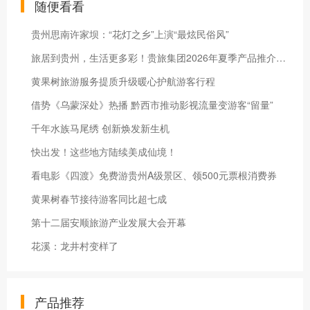
随便看看
贵州思南许家坝：“花灯之乡”上演“最炫民俗风”
旅居到贵州，生活更多彩！贵旅集团2026年夏季产品推介会在沪举行
黄果树旅游服务提质升级暖心护航游客行程
借势《乌蒙深处》热播 黔西市推动影视流量变游客“留量”
千年水族马尾绣 创新焕发新生机
快出发！这些地方陆续美成仙境！
看电影《四渡》免费游贵州A级景区、领500元票根消费券
黄果树春节接待游客同比超七成
第十二届安顺旅游产业发展大会开幕
花溪：龙井村变样了
产品推荐