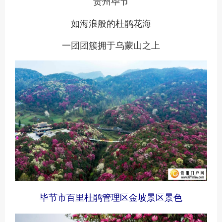
贵州毕节
如海浪般的杜鹃花海
一团团簇拥于乌蒙山之上
毕节市百里杜鹃管理区金坡景区景色