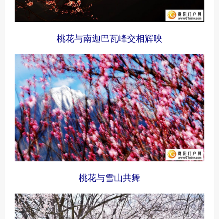
桃花与南迦巴瓦峰交相辉映
桃花与雪山共舞