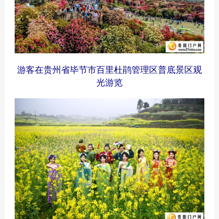
游客在贵州省毕节市百里杜鹃管理区普底景区观
光游览