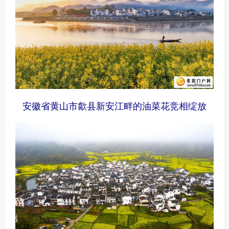
安徽省黄山市歙县新安江畔的油菜花竞相绽放