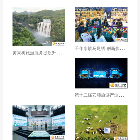
千
年水族马尾绣 创新焕发新生机
黄
果树旅游服务提质升级暖心护航游客行程
第
十二届安顺旅游产业发展大会开幕