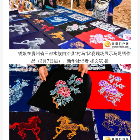
绣娘在贵州省三都水族自治县“村马”比赛现场展示马尾绣作
品（3月7日摄）。新华社记者 杨文斌 摄