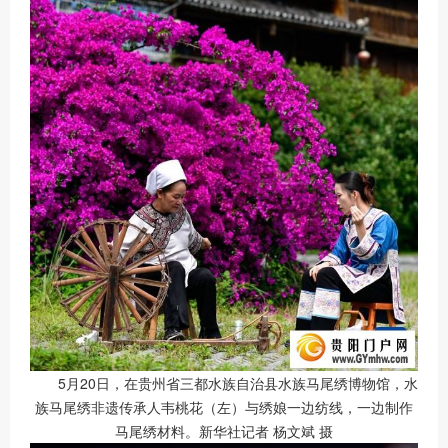
5月20日，在贵州省三都水族自治县水族马尾绣博物馆，水
族马尾绣非遗传承人韦桃花（左）与绣娘一边纺线，一边制作
马尾绣材料。新华社记者 杨文斌 摄