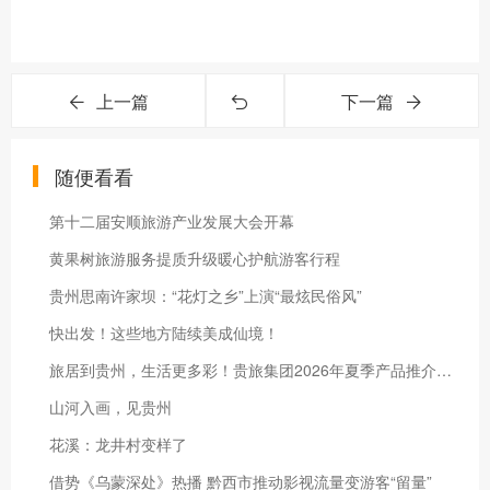
上一篇
下一篇
随便看看
第十二届安顺旅游产业发展大会开幕
黄果树旅游服务提质升级暖心护航游客行程
贵州思南许家坝：“花灯之乡”上演“最炫民俗风”
快出发！这些地方陆续美成仙境！
旅居到贵州，生活更多彩！贵旅集团2026年夏季产品推介会在沪举行
山河入画，见贵州
花溪：龙井村变样了
借势《乌蒙深处》热播 黔西市推动影视流量变游客“留量”