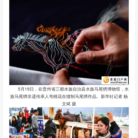
5月19日，在贵州省三都水族自治县水族马尾绣博物馆，水
族马尾绣非遗传承人韦桃花在缝制马尾绣作品。新华社记者 杨
文斌 摄