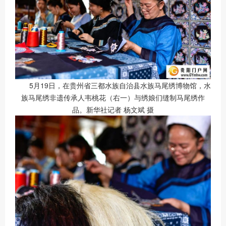
5月19日，在贵州省三都水族自治县水族马尾绣博物馆，水
族马尾绣非遗传承人韦桃花（右一）与绣娘们缝制马尾绣作
品。新华社记者 杨文斌 摄