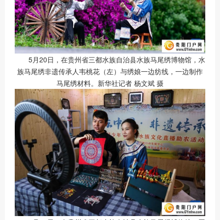
5月20日，在贵州省三都水族自治县水族马尾绣博物馆，水
族马尾绣非遗传承人韦桃花（左）与绣娘一边纺线，一边制作
马尾绣材料。新华社记者 杨文斌 摄