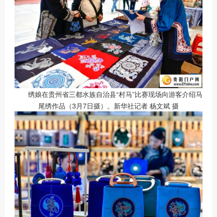
绣娘在贵州省三都水族自治县“村马”比赛现场向游客介绍马
尾绣作品（3月7日摄）。新华社记者 杨文斌 摄