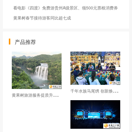
看电影《四渡》免费游贵州A级景区、领500元票根消费券
黄果树春节接待游客同比超七成
产品推荐
千
年水族马尾绣 创新焕发新生机
黄
果树旅游服务提质升级暖心护航游客行程