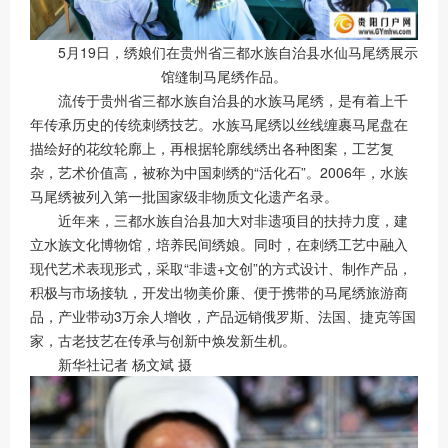
5月19日，绣娘们在贵州省三都水族自治县水仙马尾绣展示
馆缝制马尾绣作品。
流传于贵州省三都水族自治县的水族马尾绣，是有着上千
年传承历史的传统刺绣技艺。水族马尾绣以丝线缠裹马尾盘在
描绘好的花纹轮廓上，再根据轮廓线绣出各种图案，工艺复
杂，艺术价值高，被称为中国刺绣的“活化石”。2006年，水族
马尾绣被列入第一批国家级非物质文化遗产名录。
近年来，三都水族自治县加大对非遗项目的扶持力度，建
立水族文化博物馆，培养民间绣娘。同时，在刺绣工艺中融入
现代艺术表现形式，采取“非遗+文创”的方式设计、制作产品，
积极与市场接轨，开发出物美价廉、便于携带的马尾绣旅游商
品，产业带动3万余人增收，产品远销俄罗斯、法国、捷克等国
家，古老技艺在传承与创新中焕发新生机。
新华社记者 杨文斌 摄