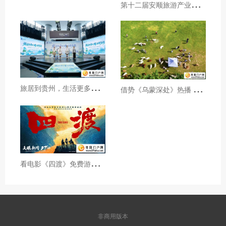
第
十二届安顺旅游产业发展大会开幕
旅
居到贵州，生活更多彩！贵旅集团2026年夏季产品推介会在沪举行
借
势《乌蒙深处》热播 黔西市推动影视流量变游客“留量”
看
电影《四渡》免费游贵州A级景区、领500元票根消费券
非商用版本