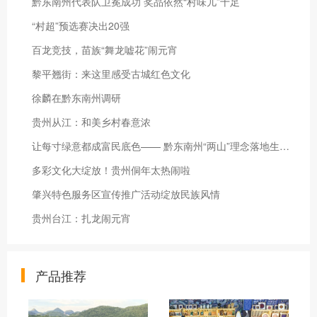
黔东南州代表队卫冕成功 奖品依然“村味儿”十足
“村超”预选赛决出20强
百龙竞技，苗族“舞龙嘘花”闹元宵
黎平翘街：来这里感受古城红色文化
徐麟在黔东南州调研
贵州从江：和美乡村春意浓
让每寸绿意都成富民底色—— 黔东南州“两山”理念落地生根结硕果
多彩文化大绽放！贵州侗年太热闹啦
肇兴特色服务区宣传推广活动绽放民族风情
贵州台江：扎龙闹元宵
产品推荐