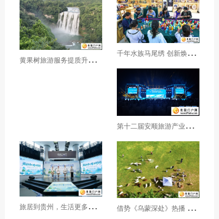
千
年水族马尾绣 创新焕发新生机
黄
果树旅游服务提质升级暖心护航游客行程
第
十二届安顺旅游产业发展大会开幕
旅
居到贵州，生活更多彩！贵旅集团2026年夏季产品推介会在沪举行
借
势《乌蒙深处》热播 黔西市推动影视流量变游客“留量”