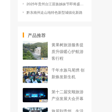
2025年贵州台江苗族姊妹节即将盛大开启
黔东南州走山地特色新型城镇化新路
产品推荐
黄果树旅游服务提
质升级暖心护航游
客行程
千年水族马尾绣 创
新焕发新生机
第十二届安顺旅游
产业发展大会开幕
旅居到贵州，生活