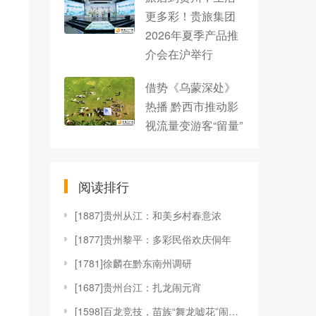
更多彩！贵旅集团
2026年夏季产品推
介会在沪举行
借势《乌蒙深处》
热播 黔西市推动影
视流量变游客“留量”
阅读排行
[
1887]贵州从江：和美乡村春意浓
[
1877]贵州黎平：多彩民俗欢庆侗年
[
1781]徐麟在黔东南州调研
[
1687]贵州台江：扎龙闹元宵
[
1598]百龙竞技，苗族“舞龙嘘花”闹元宵