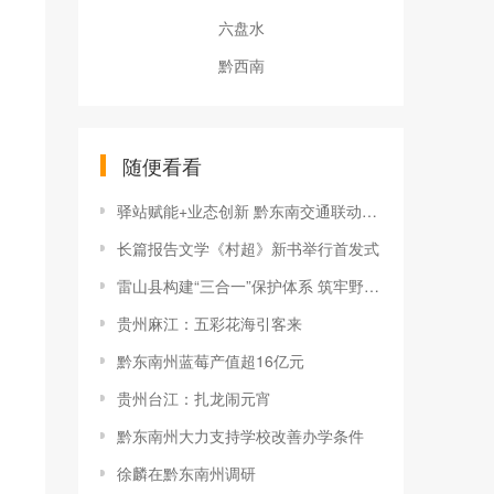
六盘水
黔西南
随便看看
驿站赋能+业态创新 黔东南交通联动改革打造旅游出行新标杆
长篇报告文学《村超》新书举行首发式
​雷山县构建“三合一”保护体系 筑牢野生鸟类生态安全网
贵州麻江：五彩花海引客来
黔东南州蓝莓产值超16亿元
贵州台江：扎龙闹元宵
黔东南州大力支持学校改善办学条件
徐麟在黔东南州调研