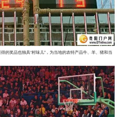
的奖品也独具“村味儿”，为当地的农特产品牛、羊、猪和当