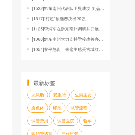
[
1522]黔东南州代表队卫冕成功 奖品依然“村味儿
[
1517]“村超”预选赛决出20强
[
1125]李炳军在黔东南州调研并开展党史学习教育
[
1068]黔东南州大力支持学校改善办学条件
[
1054]黎平翘街：来这里感受古城红色文化
最新标签
龙凤胎
双胞胎
生男生女
染色体
卵泡
试管流程
试管费用
试管医院
验孕
输卵管堵塞
三代试管