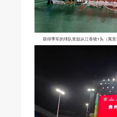
获得季军的球队奖励从江香猪1头（寓意丰