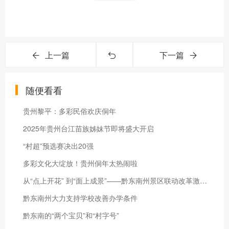
上一篇
下一篇
随便看看
贵州黎平：多彩民俗欢庆侗年
2025年贵州台江苗族姊妹节即将盛大开启
“村超”预选赛决出20强
多彩文化大绽放！贵州侗年太热闹啦
从“点上开花” 到“面上成景”——黔东南州景区联动改革激活文旅融合新活力
黔东南州大力支持学校改善办学条件
黔东南的“两个宝贝”和“村字号”