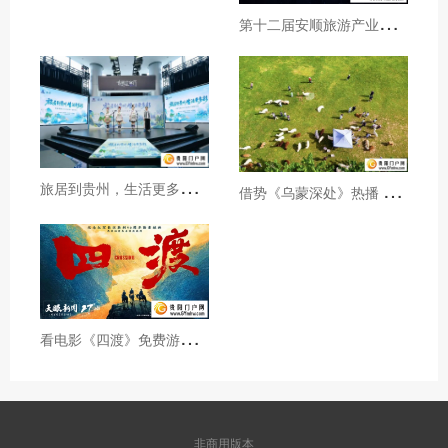
第
十二届安顺旅游产业发展大会开幕
旅
居到贵州，生活更多彩！贵旅集团2026年夏季产品推介会在沪举行
借
势《乌蒙深处》热播 黔西市推动影视流量变游客“留量”
看
电影《四渡》免费游贵州A级景区、领500元票根消费券
非商用版本