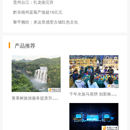
贵州台江：扎龙闹元宵
黔东南州蓝莓产值超16亿元
黎平翘街：来这里感受古城红色文化
产品推荐
千
年水族马尾绣 创新焕发新生机
黄
果树旅游服务提质升级暖心护航游客行程