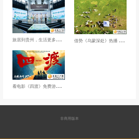
旅
居到贵州，生活更多彩！贵旅集团2026年夏季产品推介会在沪举行
借
势《乌蒙深处》热播 黔西市推动影视流量变游客“留量”
看
电影《四渡》免费游贵州A级景区、领500元票根消费券
非商用版本