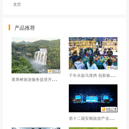
龙宫
产品推荐
千
年水族马尾绣 创新焕发新生机
黄
果树旅游服务提质升级暖心护航游客行程
第
十二届安顺旅游产业发展大会开幕