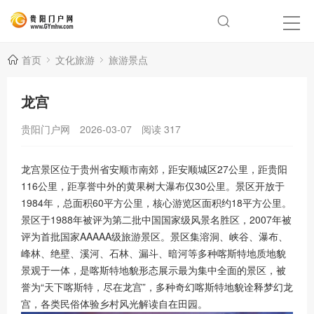
首页
文化旅游
旅游景点
龙宫
贵阳门户网
2026-03-07
阅读
317
龙宫景区位于贵州省安顺市南郊，距安顺城区27公里，距贵阳
116公里，距享誉中外的黄果树大瀑布仅30公里。景区开放于
1984年，总面积60平方公里，核心游览区面积约18平方公里。
景区于1988年被评为第二批中国国家级风景名胜区，2007年被
评为首批国家AAAAA级旅游景区。景区集溶洞、峡谷、瀑布、
峰林、绝壁、溪河、石林、漏斗、暗河等多种喀斯特地质地貌
景观于一体，是喀斯特地貌形态展示最为集中全面的景区，被
誉为“天下喀斯特，尽在龙宫”，多种奇幻喀斯特地貌诠释梦幻龙
宫，各类民俗体验乡村风光解读自在田园。