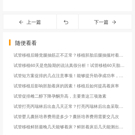
上一篇
下一篇
随便看看
试管移植后睡觉腿抽筋正不正常？移植胚胎后腿抽搐对着床有无影响
试管移植60天是危险期的说法真假分析！试管移植60天胎停概率大吗
试管短方案促排的几点注意事项！能够提升助孕成功率，建议收藏
试管移植后影响胚胎着床的因素！移植后如何提高着床率
试管促排雌二醇下降孕酮升高，主要查这三项激素
试管打亮丙瑞林后出血几天正常？打亮丙瑞林后出血采取什么措施
试管婴儿囊胚培养费用是多少？囊胚培养费用需要交几次
试管移植鲜胚最晚几天能够着床？鲜胚着床后几天能测出怀孕