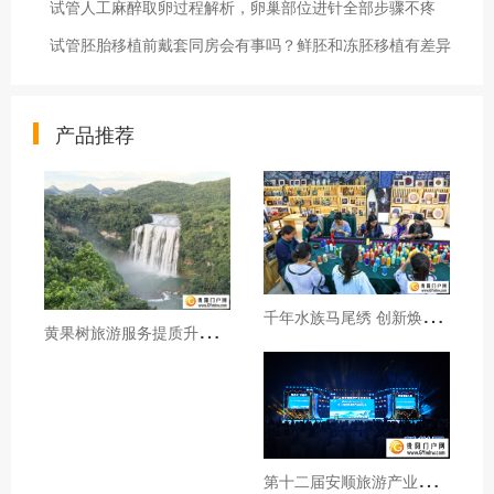
试管人工麻醉取卵过程解析，卵巢部位进针全部步骤不疼
试管胚胎移植前戴套同房会有事吗？鲜胚和冻胚移植有差异
产品推荐
千
年水族马尾绣 创新焕发新生机
黄
果树旅游服务提质升级暖心护航游客行程
第
十二届安顺旅游产业发展大会开幕