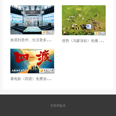
旅
居到贵州，生活更多彩！贵旅集团2026年夏季产品推介会在沪举行
借
势《乌蒙深处》热播 黔西市推动影视流量变游客“留量”
看
电影《四渡》免费游贵州A级景区、领500元票根消费券
非商用版本